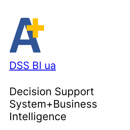
Перейти
до
вмісту
DSS BI ua
Decision Support
System+Business
Intelligence