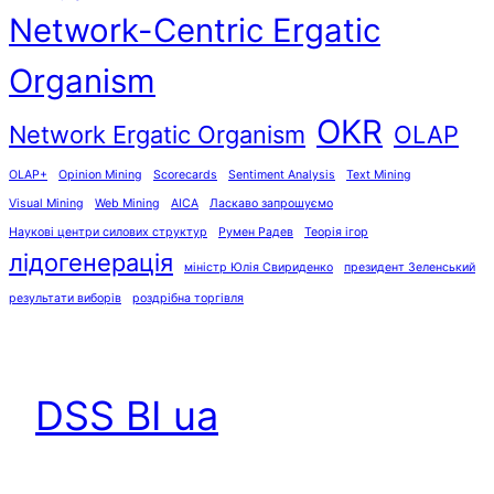
Network-Centric Ergatic
Organism
OKR
Network Ergatic Organism
OLAP
OLAP+
Opinion Mining
Scorecards
Sentiment Analysis
Text Mining
Visual Mining
Web Mining
АІСА
Ласкаво запрошуємо
Наукові центри силових структур
Румен Радев
Теорія ігор
лідогенерація
міністр Юлія Свириденко
президент Зеленський
результати виборів
роздрібна торгівля
DSS BI ua