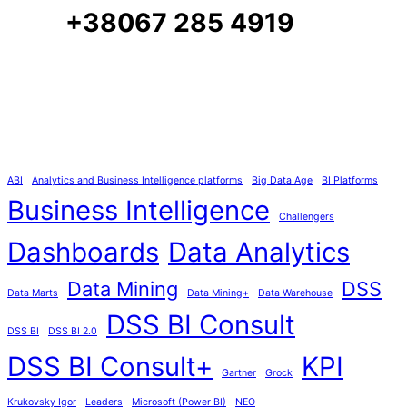
+38067 285 4919
ABI
Analytics and Business Intelligence platforms
Big Data Age
BI Platforms
Business Intelligence
Challengers
Dashboards
Data Analytics
Data Mining
DSS
Data Marts
Data Mining+
Data Warehouse
DSS BI Consult
DSS BI
DSS BI 2.0
DSS BI Consult+
KPI
Gartner
Grock
Krukovsky Igor
Leaders
Microsoft (Power BI)
NEO