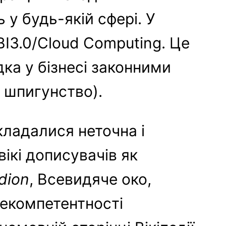
 у будь-якій сфері. У
 BI3.0/Cloud Computing. Це
дка у бізнесі законними
 шпигунство).
икладалися неточна і
ікі дописувачів як
dion
, Всевидяче око,
некомпетентності