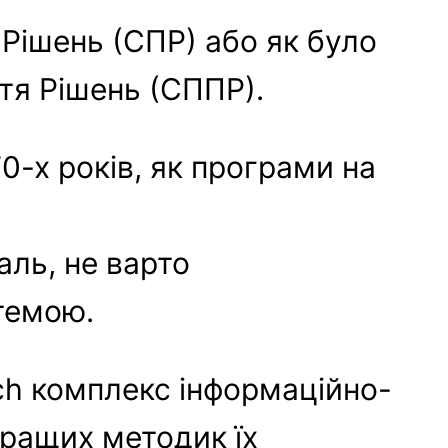
 Рішень (СПР) або як було
тя Рішень (СППР).
0-х років, як програми на
ль, не варто
 темою.
ech комплекс інформаційно-
кращих методик їх