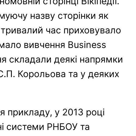
мовній сторінці Вікіпедії.
муючу назву сторінки як
ті тривалий час приховувало
имало вивчення Business
ння складали деякі напрямки
С.П. Корольова та у деяких
я прикладу, у 2013 році
йні системи РНБОУ та