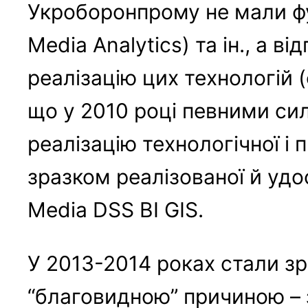
Укроборонпрому не мали функ
Media Analytics) та ін., а в
реалізацію цих технологій 
що у 2010 році певними си
реалізацію технологічної і 
зразком реалізованої й удос
Media DSS BI GIS.
У 2013-2014 роках стали зр
“благовидною” причиною – 