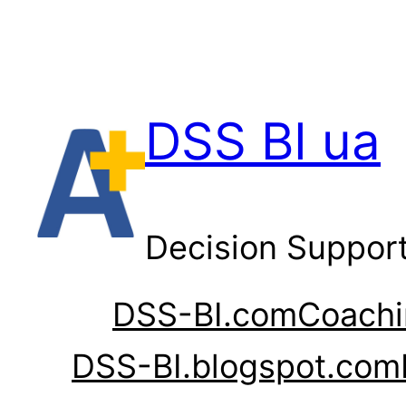
Перейти
до
вмісту
DSS BI ua
Decision Suppor
DSS-BI.com
Coachi
DSS-BI.blogspot.com