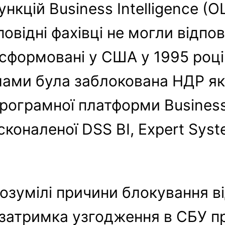
цій Business Intelligence (OL
ідповідні фахівці не могли відп
(сформовані у США у 1995 році
лами була заблокована НДР як
програмної платформи Business 
коналеної DSS BI, Expert System
озумілі причини блокування ві
затримка узгодження в СБУ пр