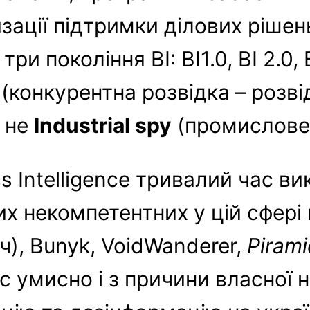
ації підтримки ділових рішень
ри покоління BI: BI1.0, BI 2.0,
(конкурентна розвідка – розві
і не
Industrial spy
(промислове
ess Intelligence тривалий час в
х некомпетентних у цій сфері в
), Bunyk, VoidWanderer,
Pirami
ас умисно і з причини власної 