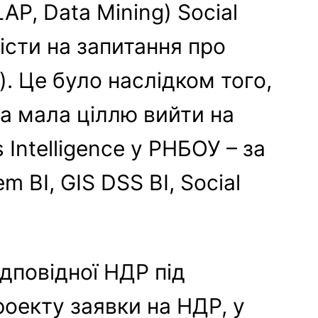
AP, Data Mining) Social
овісти на запитання про
). Це було наслідком того,
а мала ціллю вийти на
Intelligence у РНБОУ – за
 BI, GIS DSS BI, Social
дповідної НДР під
оекту заявки на НДР, у