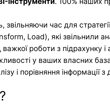
BI-інструменти
. 100% наших п
ь, звільняючи час для стратегі
ansform, Load), які звільнили 
 важкої роботи з підрахунку і
ливості у ваших власних база
зу і порівняння інформації з д
?