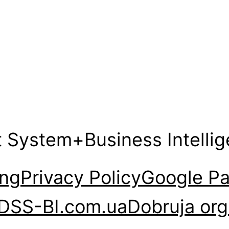
t System+Business Intelli
ng
Privacy Policy
Google Pa
DSS-BI.com.ua
Dobruja org