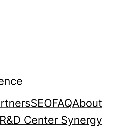
gence
rtners
SEO
FAQ
About
R&D Center Synergy