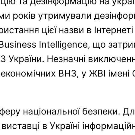
ію та дезінформацію на україно
ми років утримували дезінфор
ористання цієї назви в Інтерне
usiness Intelligence, що затр
ВНЗ України. Незначні виключе
-економічних ВНЗ, у ЖВІ імені 
феру національної безпеки. Дл
 виставці в Україні інформаці