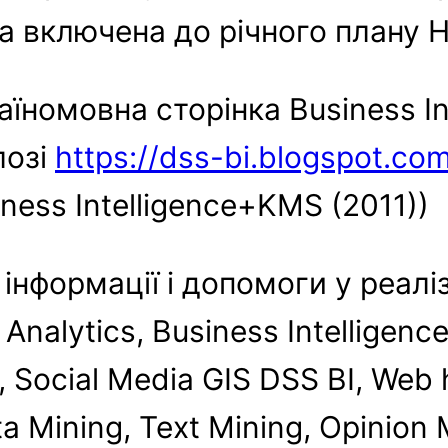
ла включена до річного плану 
аїномовна сторінка Business In
лозі
https://dss-bi.blogspot.co
ness Intelligence+KMS (2011))
нформації і допомоги у реаліза
Analytics, Business Intelligenc
, Social Media GIS DSS BI, Web 
 Mining, Text Mining, Opinion M