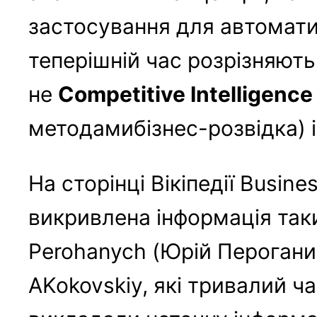
застосування для автоматиз
теперішній час розрізняють т
не
Competitive Intelligence
методамибізнес-розвідка) 
На сторінці Вікіпедії Busin
викривлена інформація таки
Perohanych (Юрій Пероганич
AKokovskiy, які тривалий ч