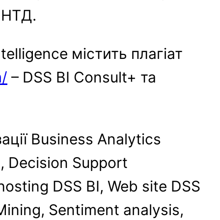
ННТД.
telligence містить плагіат
m/
– DSS BI Consult+ та
ції Business Analytics
e, Decision Support
hosting DSS BI, Web site DSS
ining, Sentiment analysis,