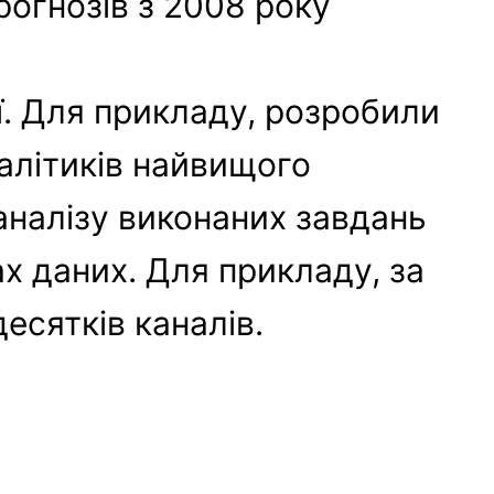
рогнозів з 2008 року
ї. Для прикладу, розробили
аналітиків найвищого
 аналізу виконаних завдань
х даних. Для прикладу, за
есятків каналів.