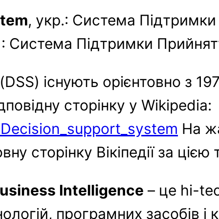
stem
, укр.: Система Підтримки
 : Система Підтримки Прийнят
DSS) існують орієнтовно з 197
дповідну сторінку у Wikipedia:
i/Decision_support_system
На жа
ну сторінку Вікіпедії за цією
Business Intelligence
– це hi-t
нологій, програмних засобів і 