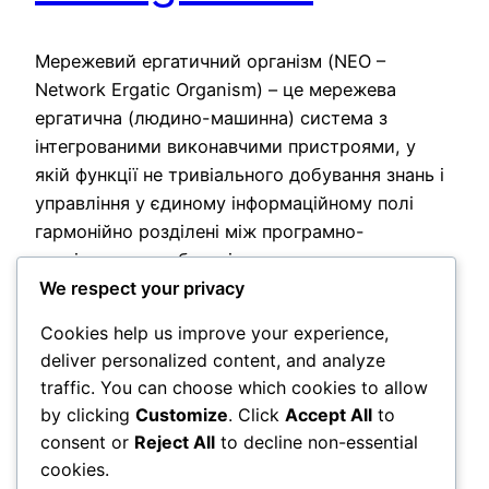
Мережевий ергатичний організм (NEO –
Network Ergatic Organism) – це мережева
ергатична (людино-машинна) система з
інтегрованими виконавчими пристроями, у
якій функції не тривіального добування знань і
управління у єдиному інформаційному полі
гармонійно розділені між програмно-
технічними засобами і людьми та значна
We respect your privacy
частина цих функцій, крім критичних для
безпеки, виконується з мінімальною участю
Cookies help us improve your experience,
людей. Очевидно, що відповідна…
deliver personalized content, and analyze
2026-05-30
traffic. You can choose which cookies to allow
by clicking
Customize
. Click
Accept All
to
consent or
Reject All
to decline non-essential
cookies.