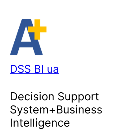
Перейти
до
вмісту
DSS BI ua
Decision Support
System+Business
Intelligence