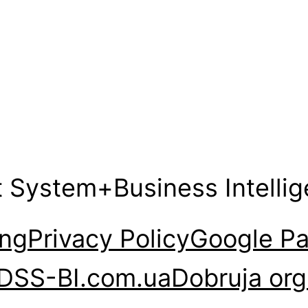
t System+Business Intelli
ng
Privacy Policy
Google Pa
DSS-BI.com.ua
Dobruja org