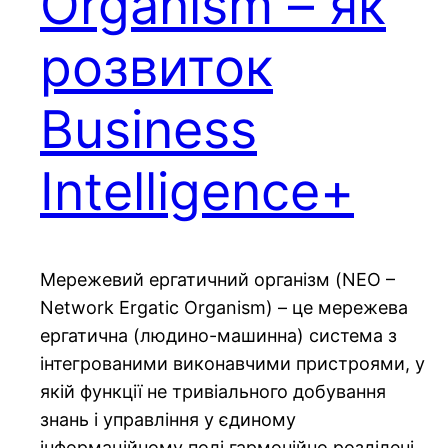
Organism – як
розвиток
Business
Intelligence+
Мережевий ергатичний організм (NEO –
Network Ergatic Organism) – це мережева
ергатична (людино-машинна) система з
інтегрованими виконавчими пристроями, у
якій функції не тривіального добування
знань і управління у єдиному
інформаційному полі гармонійно розділені