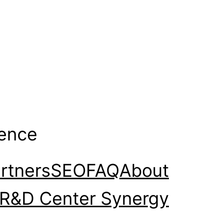
gence
rtners
SEO
FAQ
About
R&D Center Synergy