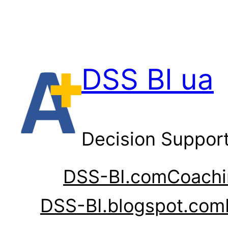
Перейти
до
вмісту
DSS BI ua
Decision Suppor
DSS-BI.com
Coachi
DSS-BI.blogspot.com