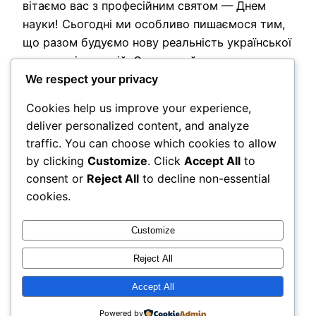
вітаємо вас з професійним святом — Днем
науки! Сьогодні ми особливо пишаємося тим,
що разом будуємо нову реальність української
науки та інновацій: Саме в цей день ми ще раз
We respect your privacy
нагадуємо: наука — це не лише знання, а й
сміливість створювати нове. Дякуємо
Cookies help us improve your experience,
кожному…
deliver personalized content, and analyze
2026-05-16
traffic. You can choose which cookies to allow
by clicking
Customize
. Click
Accept All
to
consent or
Reject All
to decline non-essential
cookies.
Customize
Reject All
DSS BI ua
Accept All
Powered by