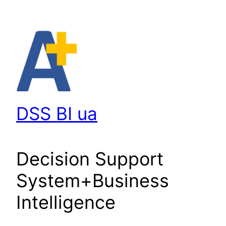
Перейти
до
вмісту
DSS BI ua
Decision Support
System+Business
Intelligence