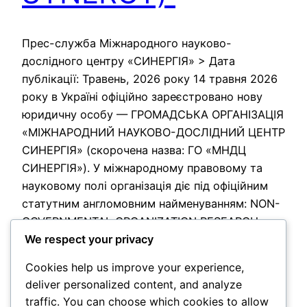
Прес-служба Міжнародного науково-
дослідного центру «СИНЕРГІЯ» > Дата
публікації: Травень, 2026 року 14 травня 2026
року в Україні офіційно зареєстровано нову
юридичну особу — ГРОМАДСЬКА ОРГАНІЗАЦІЯ
«МІЖНАРОДНИЙ НАУКОВО-ДОСЛІДНИЙ ЦЕНТР
СИНЕРГІЯ» (скорочена назва: ГО «МНДЦ
СИНЕРГІЯ»). У міжнародному правовому та
науковому полі організація діє під офіційним
статутним англомовним найменуванням: NON-
GOVERNMENTAL ORGANIZATION RESEARCH
We respect your privacy
AND DEVELOPMENT CENTER SYNERGY (NGO
R&D CENTER SYNERGY). Специфікація та
Cookies help us improve your experience,
стратегічна місія організації…
deliver personalized content, and analyze
2026-06-05
traffic. You can choose which cookies to allow