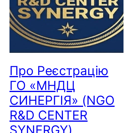
Про Реєстрацію
ГО «МНДЦ
СИНЕРГІЯ» (NGO
R&D CENTER
SYNERGY)