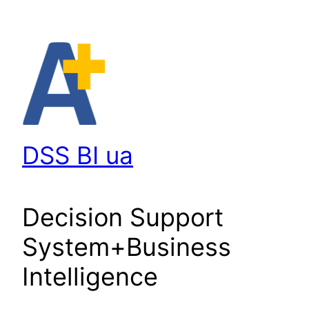
Перейти
до
вмісту
DSS BI ua
Decision Support
System+Business
Intelligence