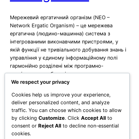
Мережевий ергатичний організм (NEO –
Network Ergatic Organism) – це мережева
ергатична (людино-машинна) система з
інтегрованими виконавчими пристроями, у
якій функції не тривіального добування знань і
управління у єдиному інформаційному полі
гармонійно розділені між програмно-
технічними засобами і людьми та значна
We respect your privacy
частина цих функцій, крім критичних для
безпеки, виконується з мінімальною участю
Cookies help us improve your experience,
людей. Очевидно, що відповідна…
deliver personalized content, and analyze
2026-05-30
traffic. You can choose which cookies to allow
by clicking
Customize
. Click
Accept All
to
consent or
Reject All
to decline non-essential
cookies.