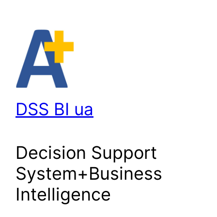
Перейти
до
вмісту
DSS BI ua
Decision Support
System+Business
Intelligence