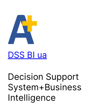
Перейти
до
вмісту
DSS BI ua
Decision Support
System+Business
Intelligence