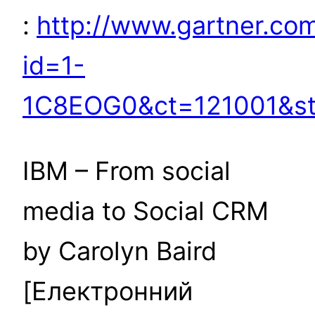
:
http://www.gartner.com
id=1-
1C8EOG0&ct=121001&s
IBM – From social
media to Social CRM
by Carolyn Baird
[Електронний