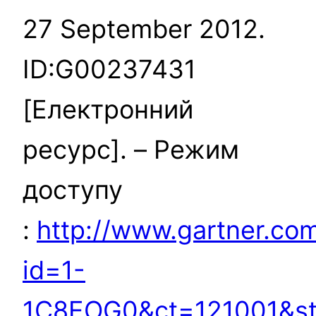
27 September 2012.
ID:G00237431
[Електронний
ресурс]. – Режим
доступу
:
http://www.gartner.com
id=1-
1C8EOG0&ct=121001&s