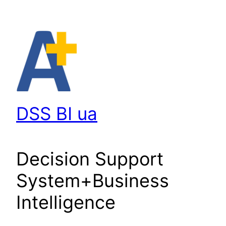
Перейти
до
вмісту
DSS BI ua
Decision Support
System+Business
Intelligence