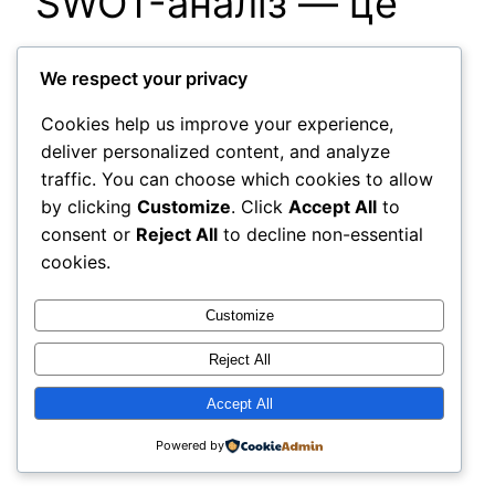
SWOT-аналіз — це
простий, але
We respect your privacy
ефективний
Cookies help us improve your experience,
deliver personalized content, and analyze
traffic. You can choose which cookies to allow
інструмент
by clicking
Customize
. Click
Accept All
to
consent or
Reject All
to decline non-essential
стратегічного
cookies.
мислення, який
Customize
Reject All
підходить як для
Accept All
бізнесу, так і для
Powered by