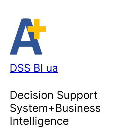
Перейти
до
вмісту
DSS BI ua
Decision Support
System+Business
Intelligence