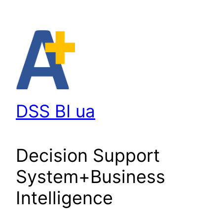
Перейти
до
вмісту
DSS BI ua
Decision Support
System+Business
Intelligence