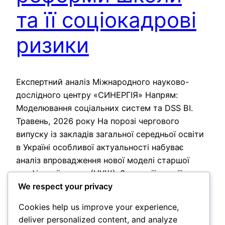
та її соціокадрові
ризики
Експертний аналіз Міжнародного науково-
дослідного центру «СИНЕРГІЯ» Напрям:
Моделювання соціальних систем та DSS BI.
Травень, 2026 року На порозі чергового
випуску із закладів загальної середньої освіти
в Україні особливої актуальності набуває
аналіз впровадження нової моделі старшої
профільної школи (НУШ). З позиції теорії
We respect your privacy
управління та системного аналізу, поточний
вектор реформи, спрямований на фактичне
Cookies help us improve your experience,
скорочення класичного 11-річного (а…
deliver personalized content, and analyze