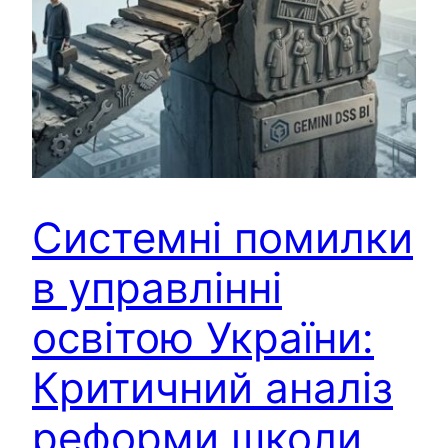
Системні помилки
в управлінні
освітою України:
Критичний аналіз
реформи школи