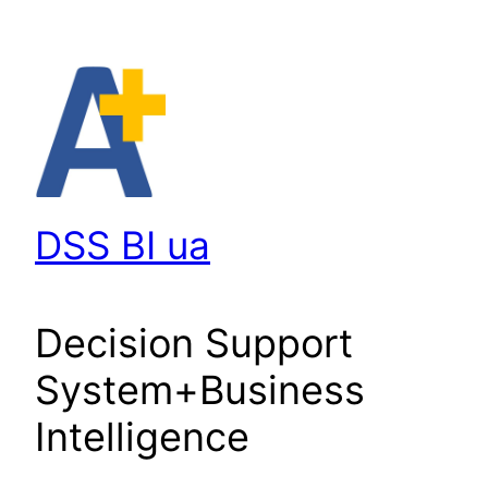
Перейти
до
вмісту
DSS BI ua
Decision Support
System+Business
Intelligence